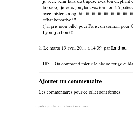
je veux venir faire du trapèze avec ton éléphant en
booooo), je veux jongler avec ton lion à 5 pattes, 
avec mister strong. hiiiiiiiiiiiiiiiiiiiiiiiiiiiiiiiiiiiiiiiiiiii
cékankonarrive?!!
(j'ai pris mon billet pour Paris, un camion pour 
Lyon. j'ai bon?!)
La djou
2.
Le mardi 19 avril 2011 à 14:39, par
Hihi ! On comprend mieux le cirque rouge et blan
Ajouter un commentaire
Les commentaires pour ce billet sont fermés.
propulsé par le cornichon à réaction !