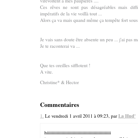
virevoltent à mes paupières ....
Ces rêves ne sont pas désagréables mais diffic
impératifs de la vie voillà tout ...
Alors ça va mais quand même ça tempête fort sous
Je vais sans doute être absente un peu ... j'ai pas m
Je te raconterai va ...
Que tes oreilles sifflotent !
A vite.
Christine* & Hector
Commentaires
La Hud'
1.
Le vendredi 1 avril 2011 à 09:23, par
hiiiiiiiiiiiiiiiiiiiiiiiiiiiiiiiiiiiiiiiiiiiiiiiiiiii