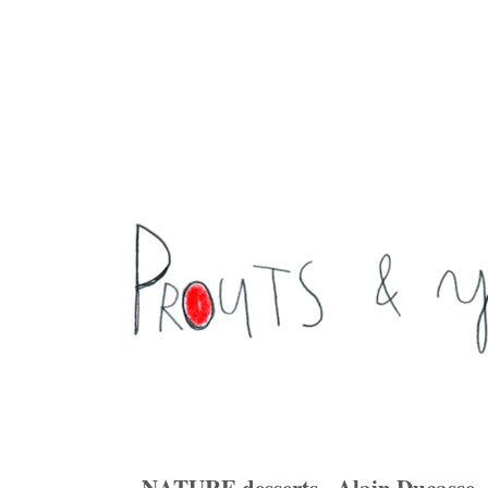
NATURE desserts - Alain Ducasse