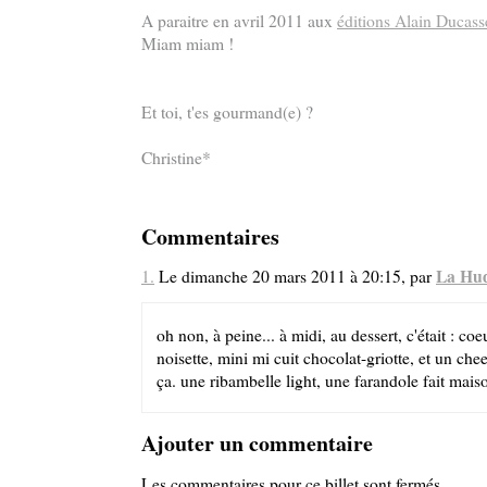
A paraitre en avril 2011 aux
éditions Alain Ducass
Miam miam !
Et toi, t'es gourmand(e) ?
Christine*
Commentaires
La Hu
1.
Le dimanche 20 mars 2011 à 20:15, par
oh non, à peine... à midi, au dessert, c'était : co
noisette, mini mi cuit chocolat-griotte, et un che
ça. une ribambelle light, une farandole fait mais
Ajouter un commentaire
Les commentaires pour ce billet sont fermés.