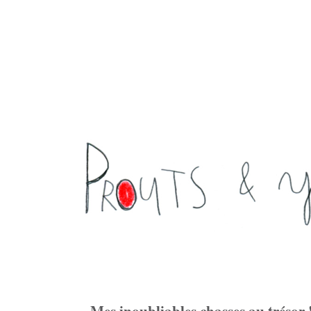
Mes inoubliables chasses au trésor 