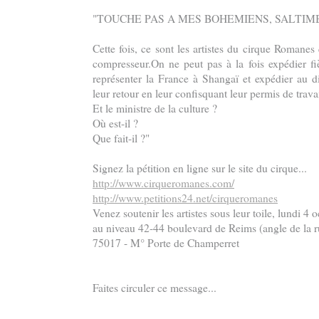
"TOUCHE PAS A MES BOHEMIENS, SALTIMB
Cette fois, ce sont les artistes du cirque Romanes
compresseur.On ne peut pas à la fois expédier f
représenter la France à Shangaï et expédier au di
leur retour en leur confisquant leur permis de travai
Et le ministre de la culture ?
Où est-il ?
Que fait-il ?"
Signez la pétition en ligne sur le site du cirque...
http://www.cirqueromanes.com/
http://www.petitions24.net/cirqueromanes
Venez soutenir les artistes sous leur toile, lundi 4 
au niveau 42-44 boulevard de Reims (angle de la r
75017 - M° Porte de Champerret
Faites circuler ce message...