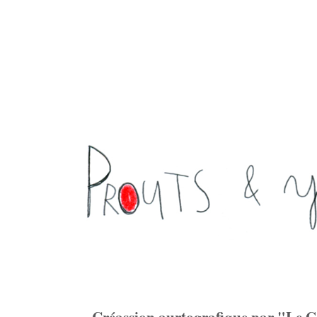
Créassion aurtografique par "Le 