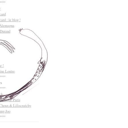
°°°°
y
card
ard : le blog !
 Alemagna
 Durand
oüy
e !
ine Loutre
°°°°
rs
°°°°
ck
telier de Paris
Choux & Liliscratchy
ng-Joo
°°°°