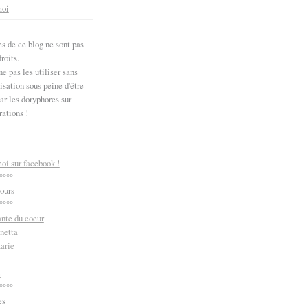
moi
s de ce blog ne sont pas
roits.
e pas les utiliser sans
sation sous peine d'être
ar les doryphores sur
rations !
oi sur facebook !
°°°°
ours
°°°°
ante du coeur
netta
arie
m
°°°°
es