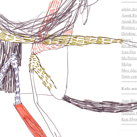
°°°°°°°°°°
adolie da
Anouk Ri
Anouk Ric
Béatrice
Delphine
Graou !
Iris de M
Joan Sfar
Ma Petite
Melou
Miss Alic
Notre cop
°°°°°°°°°°
Radis noi
°°°°°°°°°°
Anne Bla
Le petit a
Nathalie 
Kim Myou
°°°°°°°°°°