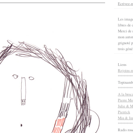
Ecrivez-
Les image
libres de d
Merci de n
mon autori
grignoté p
trois géné
Liens
Rejoins-m
°°°°°°°°°°
Topinamb
°°°°°°°°°°
A la broc
Pierre Mo
Julie & M
Pierrick
Min & J
°°°°°°°°°°
Radis ros