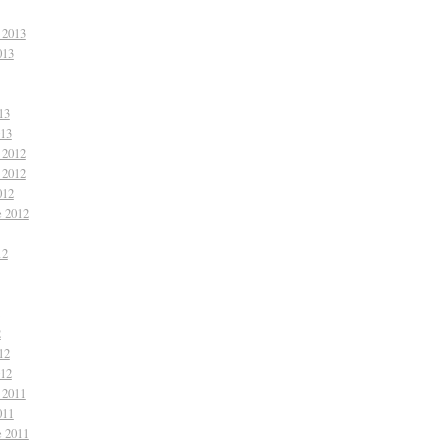
 2013
013
13
013
 2012
 2012
012
e 2012
12
2
12
012
 2011
011
e 2011