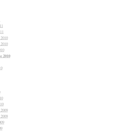
1
11
011
 2010
 2010
010
e 2010
10
0
10
010
 2009
 2009
009
09