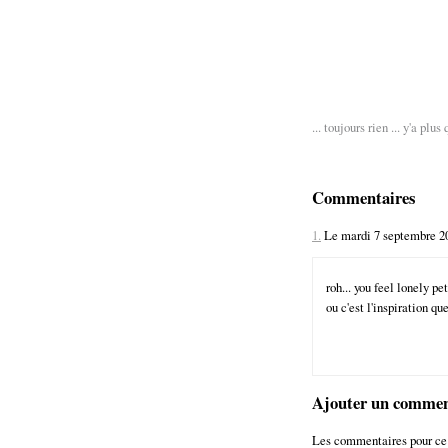
... toujours rien ... y'a plus 
Commentaires
1.
Le mardi 7 septembre 20
roh... you feel lonely pe
ou c'est l'inspiration qu
Ajouter un commen
Les commentaires pour ce 