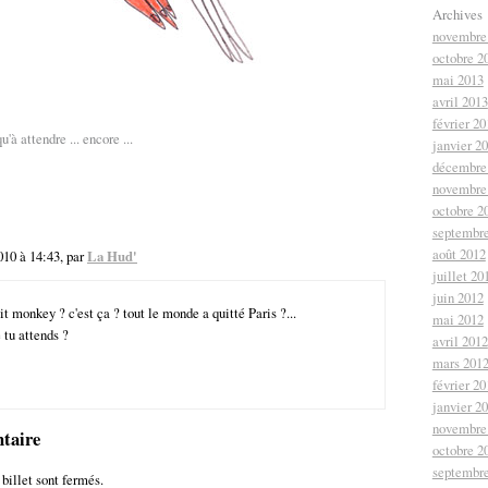
Archives
novembre
octobre 2
mai 2013
avril 2013
février 20
qu'à attendre ... encore ...
janvier 2
décembre
novembre
octobre 2
septembr
août 2012
10 à 14:43, par
La Hud'
juillet 20
juin 2012
tit monkey ? c'est ça ? tout le monde a quitté Paris ?...
mai 2012
e tu attends ?
avril 2012
mars 201
février 20
janvier 2
novembre
taire
octobre 2
septembr
billet sont fermés.