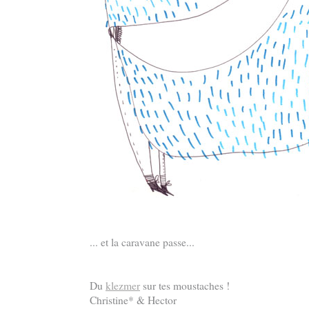
... et la caravane passe...
Du
klezmer
sur tes moustaches !
Christine* & Hector