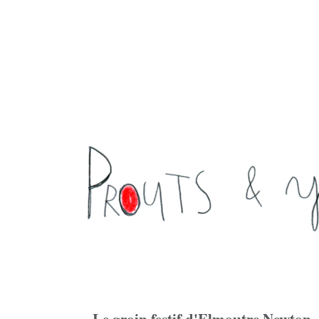
Le groin festif d'Elmoutre Newton