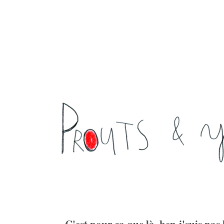
C'est pour ça que là, ben j'suis pas là