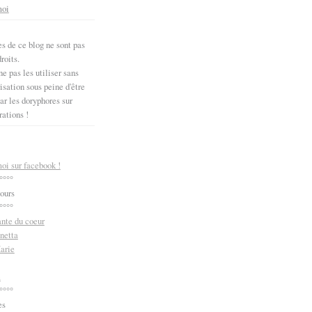
moi
s de ce blog ne sont pas
roits.
e pas les utiliser sans
sation sous peine d'être
ar les doryphores sur
rations !
oi sur facebook !
°°°°
ours
°°°°
ante du coeur
netta
arie
m
°°°°
es