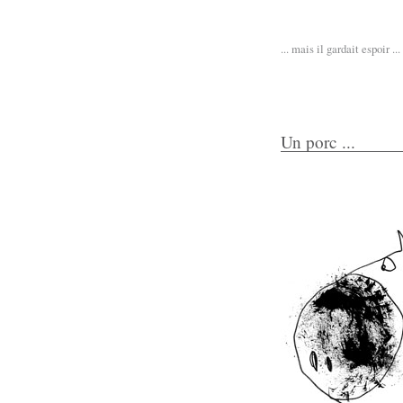
... mais il gardait espoir ...
Un porc ...