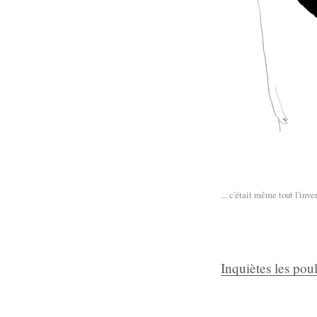
... c'était même tout l'inv
Inquiètes les poul