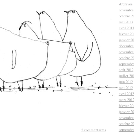
Archives
novembre
octobre 2
mai 2013
avril 2013
février 20
janvier 2
décembre
novembre
octobre 2
septembr
août 2012
juillet 20
juin 2012
mai 2012
avril 2012
mars 201
février 20
janvier 2
novembre
octobre 2
septembr
2 commentaires