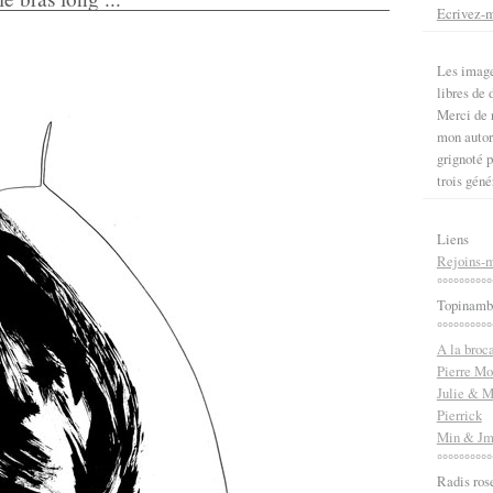
Ecrivez-
Les image
libres de d
Merci de n
mon autori
grignoté p
trois géné
Liens
Rejoins-m
°°°°°°°°°°
Topinamb
°°°°°°°°°°
A la broc
Pierre Mo
Julie & M
Pierrick
Min & J
°°°°°°°°°°
Radis ros