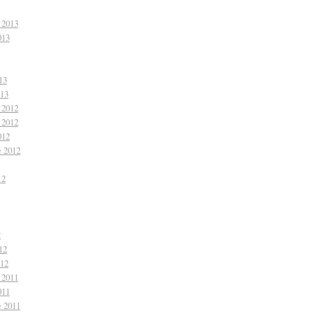
 2013
013
13
013
 2012
 2012
012
e 2012
12
2
12
012
 2011
011
e 2011