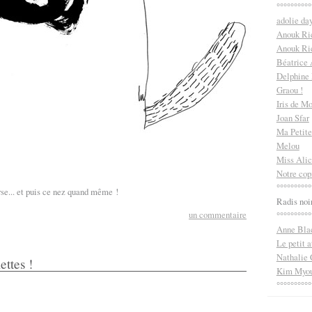
°°°°°°°°°°
adolie da
Anouk Ri
Anouk Ric
Béatrice
Delphine
Graou !
Iris de M
Joan Sfar
Ma Petite
Melou
Miss Alic
Notre cop
°°°°°°°°°°
erse... et puis ce nez quand même !
Radis noi
un commentaire
°°°°°°°°°°
Anne Bla
Le petit a
Nathalie 
ettes !
Kim Myou
°°°°°°°°°°