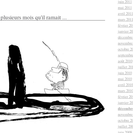
juin 2011
mai 2011
avril 2011
lusieurs mois qu'il ramait ...
mars 201
février 20
janvier 2
décembre
novembre
octobre 2
septembr
août 2010
juillet 20
juin 2010
mai 2010
avril 2010
mars 201
février 20
janvier 2
décembre
novembre
octobre 2
juillet 20
juin 2009