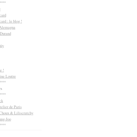
°°°°
y
card
ard : le blog !
 Alemagna
 Durand
oüy
e !
ine Loutre
°°°°
rs
°°°°
ck
telier de Paris
Choux & Liliscratchy
ng-Joo
°°°°