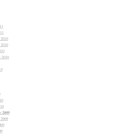
1
11
011
 2010
 2010
010
e 2010
10
0
10
010
 2009
 2009
009
09