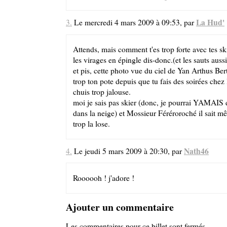
La Hud'
3.
Le mercredi 4 mars 2009 à 09:53, par
Attends, mais comment t'es trop forte avec tes ski
les virages en épingle dis-donc.(et les sauts auss
et pis, cette photo vue du ciel de Yan Arthus Bertr
trop ton pote depuis que tu fais des soirées chez 
chuis trop jalouse.
moi je sais pas skier (donc, je pourrai YAMAIS 
dans la neige) et Mossieur Féréroroché il sait mê
trop la lose.
Nath46
4.
Le jeudi 5 mars 2009 à 20:30, par
Roooooh ! j'adore !
Ajouter un commentaire
Les commentaires pour ce billet sont fermés.